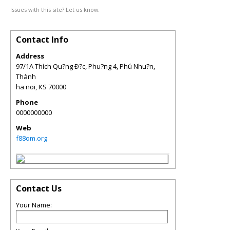
Issues with this site? Let us know.
Contact Info
Address
97/1A Thích Qu?ng Ð?c, Phu?ng 4, Phú Nhu?n,
Thành
ha noi
,
KS
70000
Phone
0000000000
Web
f88om.org
Contact Us
Your Name: