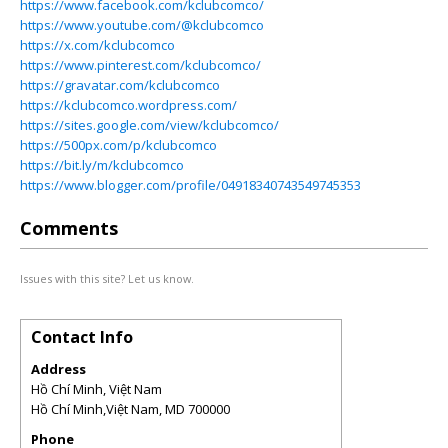
https://www.facebook.com/kclubcomco/
https://www.youtube.com/@kclubcomco
https://x.com/kclubcomco
https://www.pinterest.com/kclubcomco/
https://gravatar.com/kclubcomco
https://kclubcomco.wordpress.com/
https://sites.google.com/view/kclubcomco/
https://500px.com/p/kclubcomco
https://bit.ly/m/kclubcomco
https://www.blogger.com/profile/04918340743549745353
Comments
Issues with this site? Let us know.
Contact Info
Address
Hồ Chí Minh, Việt Nam
Hồ Chí Minh,Việt Nam
,
MD
700000
Phone