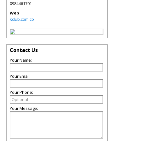
0984461701
Web
kclub.com.co
Contact Us
Your Name:
Your Email:
Your Phone:
Your Message: