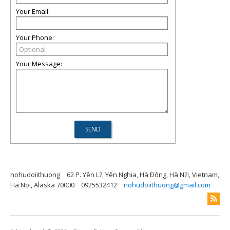
Your Email:
Your Phone:
Your Message:
nohudoiithuong
62 P. Yên L?, Yên Nghia, Hà Ðông, Hà N?i, Vietnam,
Ha Noi, Alaska 70000
0925532412
nohudoiithuong@gmail.com