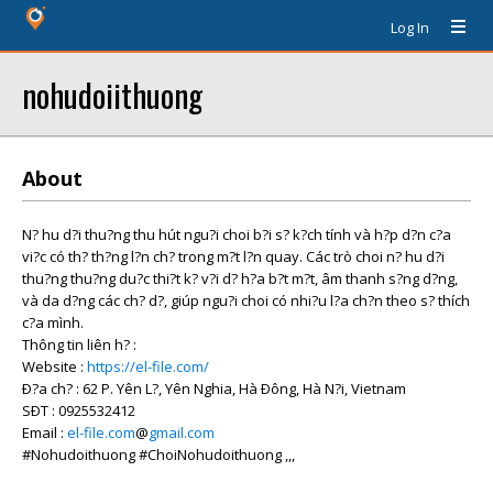
Log In
nohudoiithuong
About
N? hu d?i thu?ng thu hút ngu?i choi b?i s? k?ch tính và h?p d?n c?a
vi?c có th? th?ng l?n ch? trong m?t l?n quay. Các trò choi n? hu d?i
thu?ng thu?ng du?c thi?t k? v?i d? h?a b?t m?t, âm thanh s?ng d?ng,
và da d?ng các ch? d?, giúp ngu?i choi có nhi?u l?a ch?n theo s? thích
c?a mình.
Thông tin liên h? :
Website :
https://el-file.com/
Ð?a ch? : 62 P. Yên L?, Yên Nghia, Hà Ðông, Hà N?i, Vietnam
SÐT : 0925532412
Email :
el-file.com
@
gmail.com
#Nohudoithuong #ChoiNohudoithuong ,,,