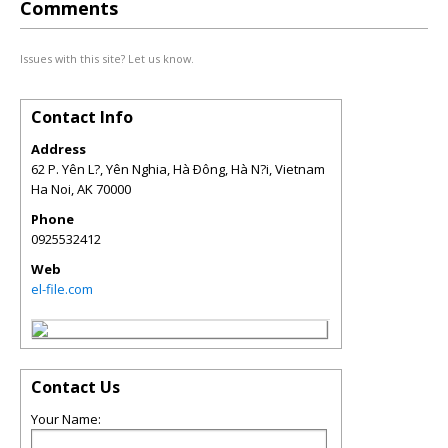
Comments
Issues with this site? Let us know.
Contact Info
Address
62 P. Yên L?, Yên Nghia, Hà Ðông, Hà N?i, Vietnam
Ha Noi
,
AK
70000
Phone
0925532412
Web
el-file.com
Contact Us
Your Name: