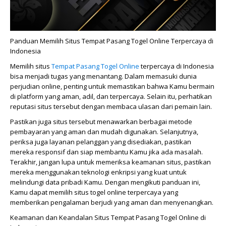
Panduan Memilih Situs Tempat Pasang Togel Online Terpercaya di
Indonesia
Memilih situs
Tempat Pasang Togel Online
terpercaya di Indonesia
bisa menjadi tugas yang menantang. Dalam memasuki dunia
perjudian online, penting untuk memastikan bahwa Kamu bermain
di platform yang aman, adil, dan terpercaya. Selain itu, perhatikan
reputasi situs tersebut dengan membaca ulasan dari pemain lain.
Pastikan juga situs tersebut menawarkan berbagai metode
pembayaran yang aman dan mudah digunakan. Selanjutnya,
periksa juga layanan pelanggan yang disediakan, pastikan
mereka responsif dan siap membantu Kamu jika ada masalah.
Terakhir, jangan lupa untuk memeriksa keamanan situs, pastikan
mereka menggunakan teknologi enkripsi yang kuat untuk
melindungi data pribadi Kamu. Dengan mengikuti panduan ini,
Kamu dapat memilih situs togel online terpercaya yang
memberikan pengalaman berjudi yang aman dan menyenangkan.
Keamanan dan Keandalan Situs Tempat Pasang Togel Online di